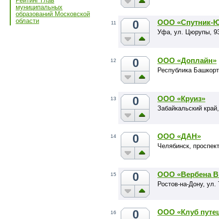
Рейтинг Глав
муниципальных
образований Московской
области
0
ООО «Спутник-
11
Уфа, ул. Цюрупы, 9
0
ООО «Доплайн»
12
Республика Башкорто
0
ООО «Круиз»
13
Забайкальский край,
0
ООО «ДАН»
14
Челябинск, проспект
0
ООО «Вербена 
15
Ростов-на-Дону, ул.
0
ООО «Клуб путе
16