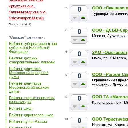
Забайкальский край
Иркутская обл.
0
ООО «Лакшери 
5
Калининградская обл.
Туроператор индиви
Краснодарский край
Показать ещё 11
0
ООО «ДСБВ-Сер
6
Москва, Лубянский п
"Свежие" рейтинги:
Рейтинг губернаторов (глав
субъектов) Российской
Федерации
0
ЗАО «Омскавиат
7
Омск, пр. К.Маркса,
Рейтинг детских
оздоровительных лагерей
Рейтинг депутатов
Московской городской
0
ООО «Регион-Се
8
Думы
Официальный предст
Рейтинг депутатов
территории Литвы и
Московской областной
Думы
0
ООО ТА «Магелл
9
Рейтинг старых советских
кинокомедий
Красноярск, пр-кт М
Рейтинг школ
Рейтинг директоров школ
0
ООО Туристичес
10
Рейтинг вузов России
Иркутск, ул. Карла 