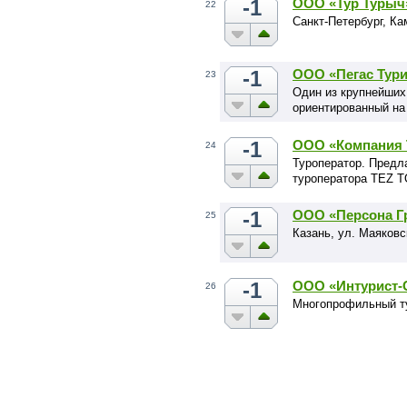
-1
ООО «Тур Турыч
22
Санкт-Петербург, Ка
-1
ООО «Пегас Тури
23
Один из крупнейших
ориентированный на
-1
ООО «Компания 
24
Туроператор. Предл
туроператора TEZ 
-1
ООО «Персона Г
25
Казань, ул. Маяковс
-1
ООО «Интурист-
26
Многопрофильный т