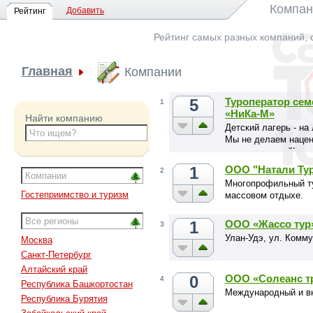
Компан
Добавить
Рейтинг
Рейтинг самых разных компаний, 
Главная
Компании
5
Туроператор сем
1
«НиКа-М»
Найти компанию
Детский лагерь - на
Мы не делаем нацен
цена от лагерей!
1
ООО "Натали Ту
2
Многопрофильный т
Гостеприимство и туризм
массовом отдыхе.
1
ООО «Жассо тур
3
Улан-Удэ, ул. Комму
Москва
Санкт-Петербург
Алтайский край
0
ООО «Солеанс т
4
Республика Башкортостан
Международный и вн
Республика Бурятия