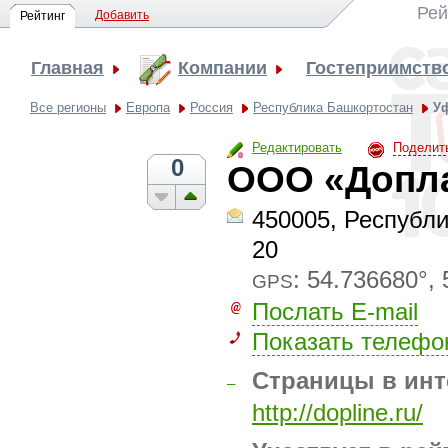
Рей
Добавить
Рейтинг
Главная
Компании
Гостеприимство
Все регионы
Европа
Россия
Республика Башкортостан
У
Редактировать
Поделит
0
ООО «Допл
450005, Республи
20
:
54.736680°, 
GPS
Послать E-mail
Показать телефо
Страницы в инт
–
http://dopline.ru/