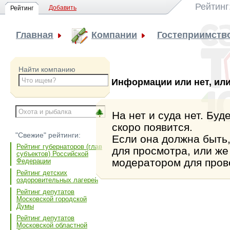
Рейтинг
Добавить
Рейтинг
Главная
Компании
Гостеприимство
Найти компанию
Информации или нет, или
На нет и суда нет. Бу
скоро появится.
"Свежие" рейтинги:
Если она должна быть,
Рейтинг губернаторов (глав
для просмотра, или же
субъектов) Российской
модератором для пров
Федерации
Рейтинг детских
оздоровительных лагерей
Рейтинг депутатов
Московской городской
Думы
Рейтинг депутатов
Московской областной