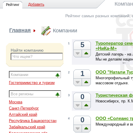
Компан
Добавить
Рейтинг
Рейтинг самых разных компаний, 
Главная
Компании
5
Туроператор сем
1
«НиКа-М»
Найти компанию
Детский лагерь - на
Мы не делаем нацен
цена от лагерей!
1
ООО "Натали Ту
2
Многопрофильный т
Гостеприимство и туризм
массовом отдыхе.
0
Туристическая ф
3
Новосибирск, пр. К.
Москва
Санкт-Петербург
Алтайский край
0
ООО «Солеанс т
4
Республика Башкортостан
Международный и вн
Забайкальский край