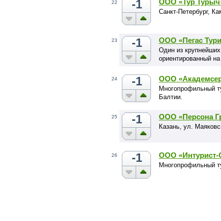
-1
ООО «Тур Турыч
22
Санкт-Петербург, Ка
-1
ООО «Пегас Тури
23
Один из крупнейших
ориентированный на
-1
ООО «Академсе
24
Многопрофильный ту
Балтии.
-1
ООО «Персона Г
25
Казань, ул. Маяковс
-1
ООО «Интурист-
26
Многопрофильный т