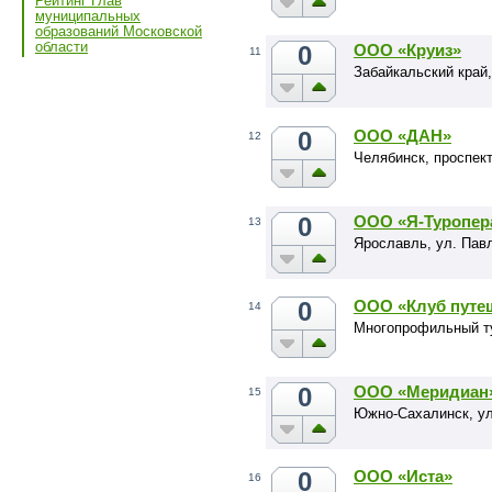
Рейтинг Глав
муниципальных
образований Московской
области
0
ООО «Круиз»
11
Забайкальский край,
0
ООО «ДАН»
12
Челябинск, проспект
0
ООО «Я-Туропер
13
Ярославль, ул. Пав
0
ООО «Клуб путе
14
Многопрофильный т
0
ООО «Меридиан
15
Южно-Сахалинск, ул
0
ООО «Иста»
16