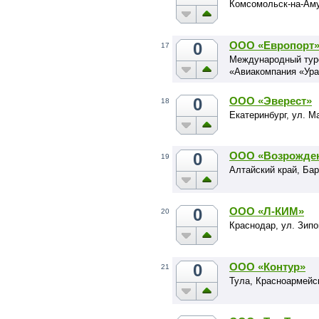
Комсомольск-на-Аму
0
ООО «Европорт
17
Международный тур
«Авиакомпания «Ура
0
ООО «Эверест»
18
Екатеринбург, ул. М
0
ООО «Возрожден
19
Алтайский край, Бар
0
ООО «Л-КИМ»
20
Краснодар, ул. Зипо
0
ООО «Контур»
21
Тула, Красноармейск