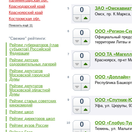
Калининградская обл.
Краснодарский край
0
ЗАО «Омскавиат
5
Красноярский край
Омск, пр. К.Маркса,
Костромская обл.
Показать ещё 11
0
ООО «Регион-Се
6
Официальный предст
"Свежие" рейтинги:
территории Литвы и
Рейтинг губернаторов (глав
субъектов) Российской
Федерации
0
ООО ТА «Магелл
7
Красноярск, пр-кт М
Рейтинг детских
оздоровительных лагерей
Рейтинг депутатов
Московской городской
0
ООО «Доплайн»
8
Думы
Республика Башкорто
Рейтинг депутатов
Московской областной
Думы
0
ООО «Спутник-
9
Рейтинг старых советских
кинокомедий
Уфа, ул. Цюрупы, 9
Рейтинг школ
Рейтинг директоров школ
0
ООО «Глобус-Ту
10
Рейтинг вузов России
Тюмень, ул. Малыги