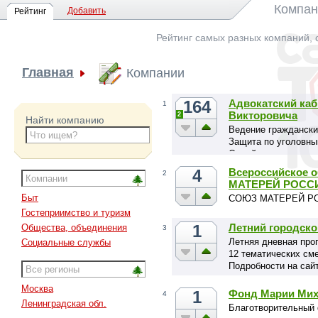
Компан
Добавить
Рейтинг
Рейтинг самых разных компаний, 
Главная
Компании
164
Адвокатский каб
1
Викторовича
2
Найти компанию
Ведение граждански
Защита по уголовны
Семейные, жилищные
земельные споры.
4
Всероссийское 
2
МАТЕРЕЙ РОСС
Быт
СОЮЗ МАТЕРЕЙ Р
Гостеприимство и туризм
1
Летний городско
Общества, объединения
3
Летняя дневная про
Социальные службы
12 тематических см
Подробности на сайт
Москва
1
Фонд Марии Ми
4
Ленинградская обл.
Благотворительный