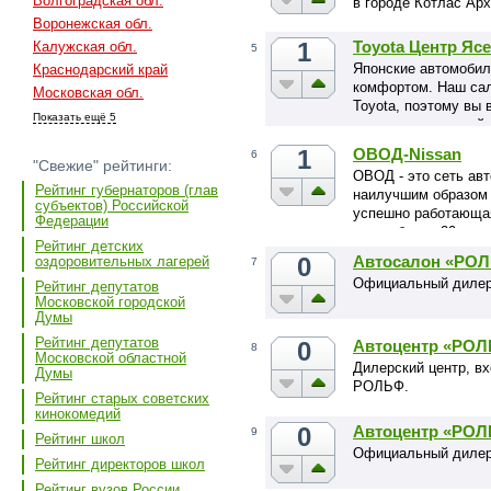
Волгоградская обл.
в городе Котлас Ар
Воронежская обл.
1
Toyota Центр Яс
Калужская обл.
5
Японские автомобил
Краснодарский край
комфортом. Наш са
Московская обл.
Toyota, поэтому вы 
Показать ещё 5
покупке, сделанной 
1
ОВОД-Nissan
6
"Свежие" рейтинги:
ОВОД - это сеть ав
Рейтинг губернаторов (глав
наилучшим образом 
субъектов) Российской
успешно работающа
Федерации
рынке более 20 лет.
Рейтинг детских
0
Автосалон «РОЛ
оздоровительных лагерей
7
Официальный дилер
Рейтинг депутатов
Московской городской
Думы
Рейтинг депутатов
0
Автоцентр «РОЛ
8
Московской областной
Дилерский центр, в
Думы
РОЛЬФ.
Рейтинг старых советских
кинокомедий
0
Автоцентр «РОЛ
9
Рейтинг школ
Официальный дилер 
Рейтинг директоров школ
Рейтинг вузов России