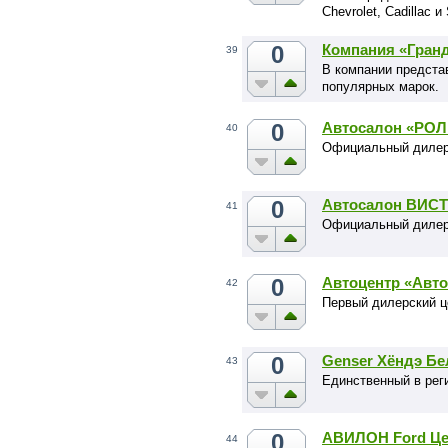
Chevrolet, Cadillac и
0
Компания «Гран
39
В компании предста
популярных марок.
0
Автосалон «РОЛ
40
Официальный дилер 
0
Автосалон ВИСТ
41
Официальный дилер
0
Автоцентр «Авто
42
Первый дилерский ц
0
Genser Хёндэ Бе
43
Единственный в рег
0
АВИЛОН Ford Це
44