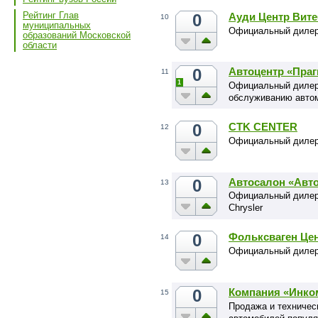
Рейтинг Глав
0
Ауди Центр Вите
10
муниципальных
Официальный дилер
образований Московской
области
0
Автоцентр «Праг
11
1
Официальный дилер 
обслуживанию автомо
0
CTK CENTER
12
Официальный дилер 
0
Автосалон «Авто
13
Официальный дилер а
Chrysler
0
Фольксваген Це
14
Официальный дилер
0
Компания «Инко
15
Продажа и техничес