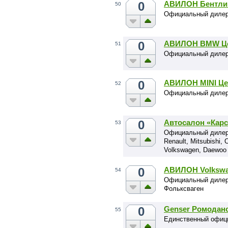
0
АВИЛОН Бентли
50
Официальный дилер 
0
АВИЛОН BMW Ц
51
Официальный диле
0
АВИЛОН MINI Це
52
Официальный дилер
0
Автосалон «Карс
53
Официальный дилер а
Renault, Mitsubishi, 
Volkswagen, Daewoo
0
АВИЛОН Volkswa
54
Официальный дилер
Фольксваген
0
Genser Ромодан
55
Единственный офици