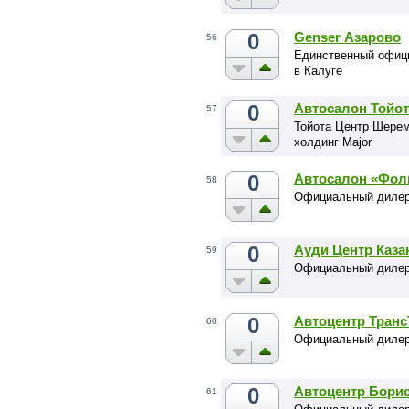
0
Genser Азарово
56
Единственный офици
в Калуге
0
Автосалон Тойо
57
Тойота Центр Шерем
холдинг Major
0
Автосалон «Фол
58
Официальный дилер
0
Ауди Центр Каза
59
Официальный дилер
0
Автоцентр Тран
60
Официальный диле
0
Автоцентр Бори
61