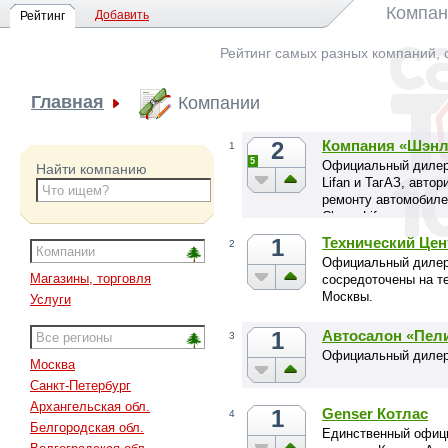
Компан
Добавить
Рейтинг
Рейтинг самых разных компаний, 
Главная
Компании
2
Компания «Шэнл
1
5
Официальный дилер 
Найти компанию
Lifan и ТагАЗ, авто
ремонту автомобилей 
Chery, Lifan.
1
Технический Цен
2
Официальный дилер 
Магазины, торговля
сосредоточены на т
Москвы.
Услуги
1
Автосалон «Пел
3
Официальный дилер 
Москва
Санкт-Петербург
Архангельская обл.
1
Genser Котлас
4
Белгородская обл.
Единственный офици