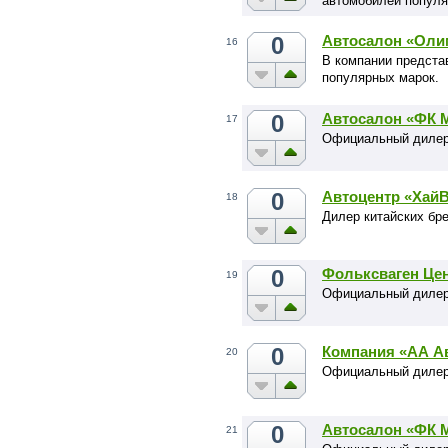
автомобилей популя
0
Автосалон «Оли
16
В компании предста
популярных марок.
0
Автосалон «ФК 
17
Официальный дилер
0
Автоцентр «Хай
18
Дилер китайских бре
0
Фольксваген Це
19
Официальный дилер
0
Компания «АА А
20
Официальный дилер
0
Автосалон «ФК 
21