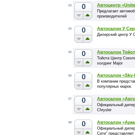
0
Автоцентр «Unit
33
Предлагает автомоб
производителей
0
Автосалон У Се
34
Дилерский центр У 
0
Автосалон Тойот
35
Тойота Центр Сокол
холдинг Major
0
Автосалон «Sky-
36
В компании предста
популярных марок.
0
Автосалон «Авто
37
Официальный дилер а
Chrysler
0
Автосалон «Арм
38
Официальный дилер 
Сити" представляет