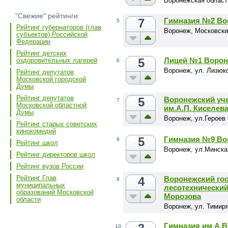
Воронежская област
"Свежие" рейтинги:
7
Гимназия №2 Во
5
Рейтинг губернаторов (глав
Воронеж, Московски
субъектов) Российской
Федерации
Рейтинг детских
5
Лицей №1 Ворон
оздоровительных лагерей
6
Воронеж, ул. Лизюко
Рейтинг депутатов
Московской городской
Думы
Рейтинг депутатов
5
Воронежский уч
7
Московской областной
им.А.П. Киселев
Думы
Воронеж, ул.Героев 
Рейтинг старых советских
кинокомедий
5
Гимназия №9 Во
8
Рейтинг школ
Воронеж, ул.Минска
Рейтинг директоров школ
Рейтинг вузов России
Рейтинг Глав
4
Воронежский го
9
муниципальных
лесотехнический
образований Московской
Морозова
области
Воронеж, ул. Тимиря
Гимназия им.А.В
10