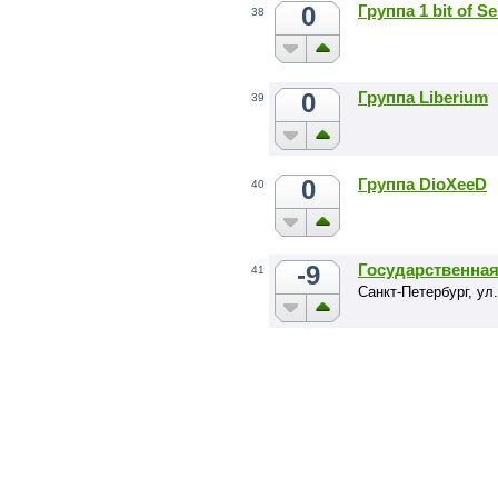
0
Группа 1 bit of S
38
0
Группа Liberium
39
0
Группа DioXeeD
40
-9
Государственна
41
Санкт-Петербург, ул