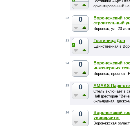
Гостиница «Арт Отел
ориентированный на
0
Воронежский гос
22
строительный у
Воронеж, ул. 20-лет
0
Гостиница Дон
23
2
Единственная в Вор
0
Воронежский го
24
инженерных тех
Воронеж, проспект Р
0
AMAKS Парк-оте
25
Отель включает в с
Hall (ресторан "Веч
бильярдная, диско-б
0
Воронежский го
26
университет
Воронежская область