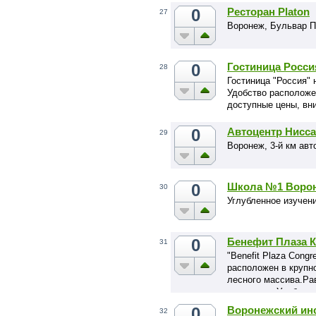
0
Ресторан Platon
27
Воронеж, Бульвар П
0
Гостиница Росси
28
Гостиница "Россия" 
Удобство расположе
доступные цены, вн
0
Автоцентр Нисс
29
Воронеж, 3-й км ав
0
Школа №1 Воро
30
Углубленное изучен
0
Бенефит Плаза К
31
"Benefit Plaza Congr
расположен в крупн
лесного массива.Рав
аэропорта. Удобные
воды. Особая систе
0
Воронежский инс
32
дизайн. Широкие во