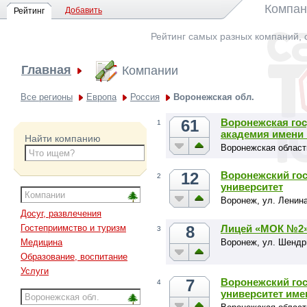
Компан
Добавить
Рейтинг
Рейтинг самых разных компаний, 
Главная
Компании
Все регионы
Европа
Россия
Воронежская обл.
61
Воронежская го
1
академия имени
Найти компанию
Воронежская область
12
Воронежский го
2
университет
Воронеж, ул. Ленина
Досуг, развлечения
8
Лицей «МОК №2
Гостеприимство и туризм
3
Воронеж, ул. Шендр
Медицина
Образование, воспитание
Услуги
7
Воронежский го
4
университет име