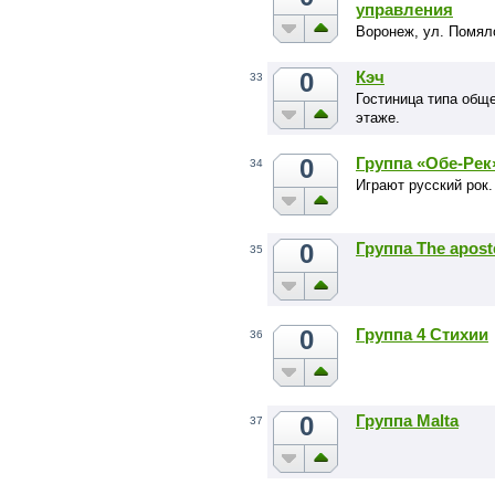
управления
семинаров: конферен
Воронеж, ул. Помяло
0
Кэч
33
Гостиница типа общ
этаже.
0
Группа «Обе-Рек
34
Играют русский рок.
0
Группа The aposte
35
0
Группа 4 Стихии
36
0
Группа Malta
37