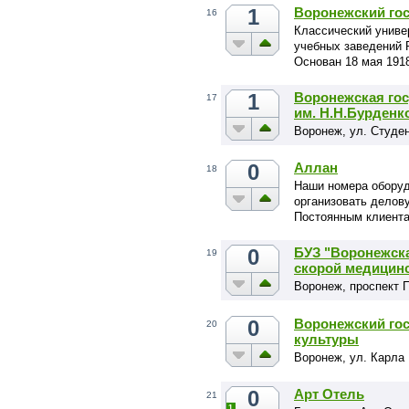
1
Воронежский го
16
Классический униве
учебных заведений 
Основан 18 мая 1918
1
Воронежская го
17
им. Н.Н.Бурденк
Воронеж, ул. Студен
0
Аллан
18
Наши номера оборуд
организовать делову
Постоянным клиента
0
БУЗ "Воронежска
19
скорой медицин
Воронеж, проспект П
0
Воронежский го
20
культуры
Воронеж, ул. Карла 
0
Арт Отель
21
1