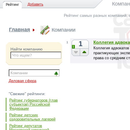
Компан
Добавить
Рейтинг
Рейтинг самых разных компаний, 
Главная
Компании
1
Коллегия адвок
1
1
Коллегия адвокатов
Найти компанию
практикующих экспер
права со средним ст
успешных дел.
Деловая сфера
"Свежие" рейтинги:
Рейтинг губернаторов (глав
субъектов) Российской
Федерации
Рейтинг детских
оздоровительных лагерей
Рейтинг депутатов
Московской городской