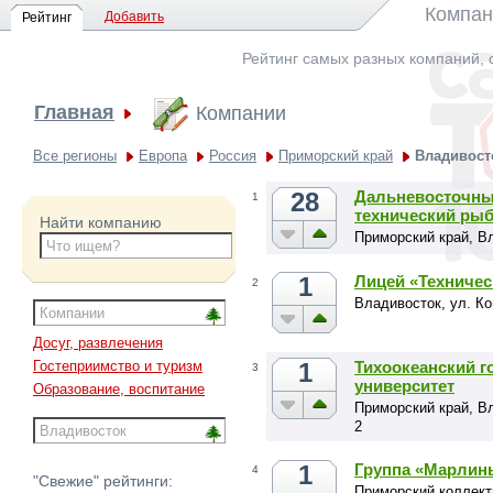
Компан
Добавить
Рейтинг
Рейтинг самых разных компаний, 
Главная
Компании
Все регионы
Европа
Россия
Приморский край
Владивост
28
Дальневосточны
1
технический ры
Найти компанию
Приморский край, Вл
1
Лицей «Техниче
2
Владивосток, ул. Ко
Досуг, развлечения
1
Тихоокеанский 
Гостеприимство и туризм
3
университет
Образование, воспитание
Приморский край, В
2
1
Группа «Марлин
4
"Свежие" рейтинги:
Приморский коллект