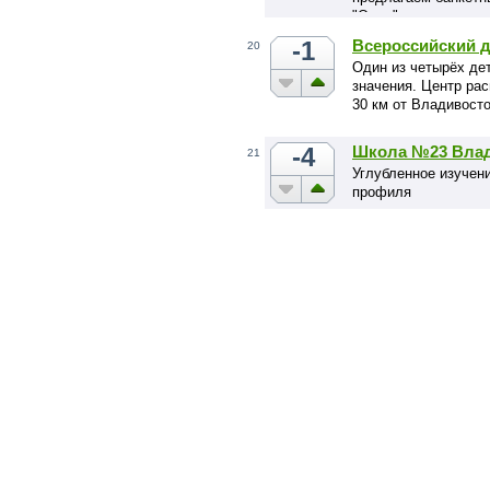
"Опал" - великолеп
проведения небольш
-1
Всероссийский д
20
Один из четырёх де
значения. Центр рас
30 км от Владивосто
-4
Школа №23 Влад
21
Углубленное изучен
профиля