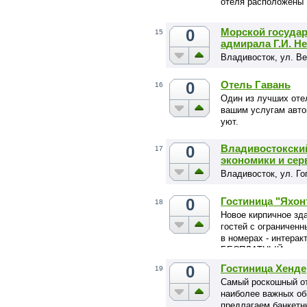
отеля расположены 
в которых есть все 
«Меридиана» также 
0
Морской государ
15
красоты «Эстет Холл
адмирала Г.И. Н
«Семь небес».
Владивосток, ул. Ве
0
Отель Гавань
16
Один из лучших оте
вашим услугам авто
уют.
0
Владивостокский
17
экономики и сер
Владивосток, ул. Гог
0
Гостиница "Яхон
18
Новое кирпичное зд
гостей с ограничен
в номерах - интерак
БЕСПЛАТНЫЙ интерне
Централизованное к
0
Гостиница Хенде
19
Бесплатная охраняе
Самый роскошный от
наиболее важных об
предлагаем банкетн