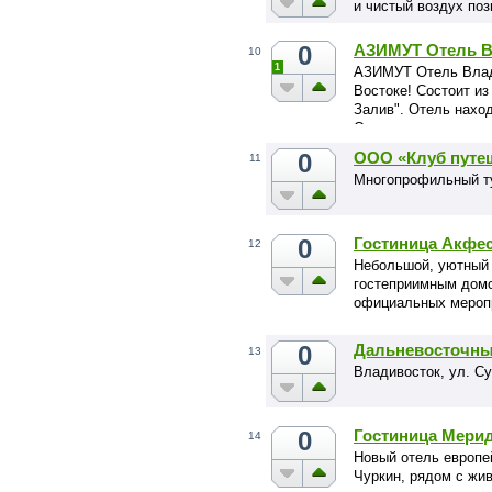
и чистый воздух поз
0
АЗИМУТ Отель В
10
1
АЗИМУТ Отель Влад
Востоке! Состоит из
Залив". Отель наход
Отеля открывается 
Шум прибоя, красот
0
ООО «Клуб путе
11
Многопрофильный т
0
Гостиница Акфе
12
Небольшой, уютный 
гостеприимным домо
официальных мероп
оазисом для отдыха
0
Дальневосточны
13
Владивосток, ул. Су
0
Гостиница Мери
14
Новый отель европе
Чуркин, рядом с жив