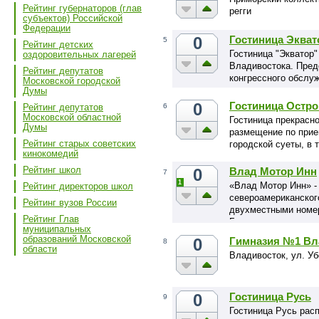
Рейтинг губернаторов (глав
регги
субъектов) Российской
Федерации
0
Гостиница Экват
5
Рейтинг детских
Гостиница "Экватор
оздоровительных лагерей
Владивостока. Пред
Рейтинг депутатов
конгрессного обслу
Московской городской
Думы
0
Гостиница Остро
6
Рейтинг депутатов
Московской областной
Гостиница прекрасн
Думы
размещение по прие
Рейтинг старых советских
городской суеты, в 
кинокомедий
Рейтинг школ
0
Влад Мотор Инн
7
1
«Влад Мотор Инн» -
Рейтинг директоров школ
североамериканског
Рейтинг вузов России
двухместными номер
Рейтинг Глав
Благоприятное мест
муниципальных
высококлассное обс
образований Московской
0
Гимназия №1 Вл
8
Квалифицированный 
области
Владивосток, ул. Уб
стандартам управле
Вас вниманием и за
0
Гостиница Русь
9
Гостиница Русь рас