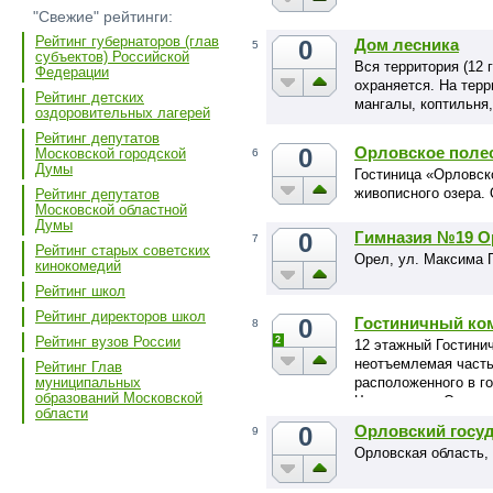
"Свежие" рейтинги:
Рейтинг губернаторов (глав
0
Дом лесника
5
субъектов) Российской
Вся территория (12 
Федерации
охраняется. На тер
Рейтинг детских
мангалы, коптильня
оздоровительных лагерей
транспорта, конюшн
Рейтинг депутатов
Охотничья база гото
0
Орловское поле
Московской городской
6
Думы
Гостиница «Орловск
живописного озера. 
Рейтинг депутатов
Московской областной
Думы
0
Гимназия №19 О
7
Рейтинг старых советских
Орел, ул. Максима Г
кинокомедий
Рейтинг школ
Рейтинг директоров школ
0
Гостиничный ко
8
Рейтинг вузов России
2
12 этажный Гостини
неотъемлемая часть
Рейтинг Глав
расположенного в г
муниципальных
образований Московской
Черноземья. Отель 
области
исключением 7 и 8 э
0
Орловский госу
9
Номерной фонд нас
Орловская область,
различных категори
«Студия». Для ценит