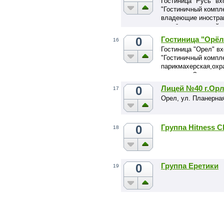
Гостиница "Русь" вх
"Гостиничный компл
владеющие иностран
зарубежных гостей, 
Имеется платная авт
0
Гостиница "Орёл
16
Гостиница "Орел" в
"Гостиничный компл
парикмахерская,охр
хранения. За истор
современный дизайн
0
Лицей №40 г.Ор
17
разнообразие уютны
Орел, ул. Планерна
Мы обслуживаем гру
В номерах гостиницы
0
Группа Hitness C
18
0
Группа Еретики
19