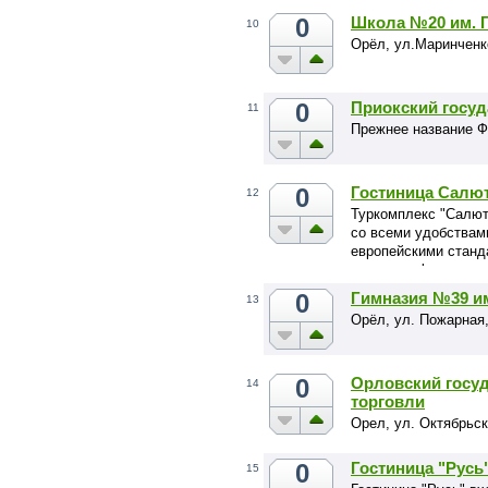
гостиничного компл
ландшафтный VIP-от
0
Школа №20 им. Г
10
выполненные из эко
Орёл, ул.Маринченк
включающие номерно
комнату охотника - 
бассейном и тренаж
0
Приокский госуд
11
Прежнее название Ф
0
Гостиница Салю
12
Туркомплекс "Салют
со всеми удобствам
европейскими станда
уютное кафе-магазин
0
Гимназия №39 и
13
Орёл, ул. Пожарная,
0
Орловский госуд
14
торговли
Орел, ул. Октябрьск
0
Гостиница "Русь
15