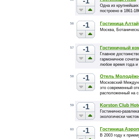
-1
Одна из крупнейших
построено в 1861-18
-1
Гостиница Алтай
56
Москва, Ботаническа
-1
Гостиничный ко
57
Главное достоинство
гармоничное сочета
любое время года и
-1
Отель Молодёж
58
Московский Междун
это современный от
расположенный на с
-1
Korston Club Ho
59
Гостинично-развлек
экологически чисто
-1
Гостиница Аэро
60
В 2003 году к прием