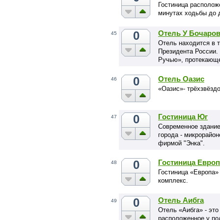
Гостиница расположе
минутах ходьбы до 
0
Отель У Бочаров
45
Отель находится в 
Президента России.
Ручью», протекающе
0
Отель Оазис
46
«Оазис»- трёхзвёзд
0
Гостиница Юг
47
Современное здание
города - микрорайо
фирмой "Энка".
0
Гостиница Европ
48
Гостиница «Европа»
комплекс.
0
Отель Аибга
49
Отель «Аибга» - эт
расположенное у по