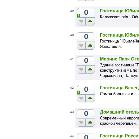
0
Гостиница Юбил
39
1
Калужская обл., Обн
0
Гостиница Юбил
40
Гостиница "Юбилейна
Ярославля.
0
Маринс Парк От
41
Здание гостиницы "Р
конструктивизма по 
Черкесиана, Чалхуш
0
Гостиница Венец
42
1
Самая большая и вы
0
Домашний отель
43
Современный европе
красной черепицей.
0
Гостиница Росси
44