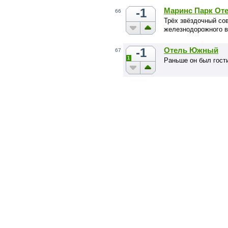
-1
Маринс Парк От
66
Трёх звёздочный со
железнодорожного в
-1
Отель Южный
67
1
Раньше он был гост