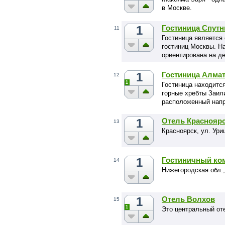
в Москве.
1
Гостиница Спутн
11
Гостиница является
гостиниц Москвы. На
ориентирована на д
1
Гостиница Алма
12
1
Гостиница находится
горные хребты Заили
расположенный напр
1
Отель Краснояр
13
Красноярск, ул. Уриц
1
Гостиничный ко
14
Нижегородская обл.,
1
Отель Волхов
15
1
Это центральный от