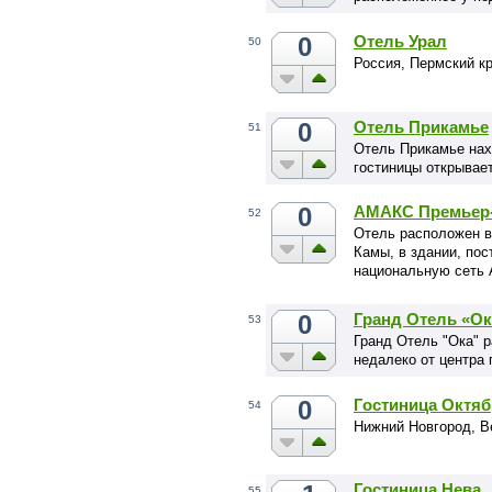
0
Отель Урал
50
Россия, Пермский кр
0
Отель Прикамье
51
Отель Прикамье нах
гостиницы открывае
0
АМАКС Премьер
52
Отель расположен в
Камы, в здании, пос
национальную сеть 
реконструкция здани
0
Гранд Отель «Ок
53
Гранд Отель "Ока" р
недалеко от центра 
0
Гостиница Октяб
54
Нижний Новгород, В
Гостиница Нева
55