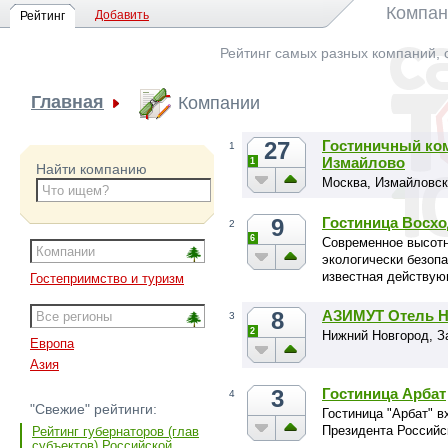
Компан
Добавить
Рейтинг
Рейтинг самых разных компаний, 
Главная
Компании
27
Гостиничный ко
1
Измайлово
1
Найти компанию
Москва, Измайловск
9
Гостиница Восх
2
6
Современное высотн
экологически безоп
известная действую
Гостеприимство и туризм
8
АЗИМУТ Отель Н
3
2
Нижний Новгород, З
Европа
Азия
3
Гостиница Арбат
4
"Свежие" рейтинги:
Гостиница "Арбат" 
Президента Российс
Рейтинг губернаторов (глав
субъектов) Российской