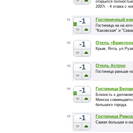
открылся полностью 
2007г. - 4 этажа с 
отремонтированными
и оборудованием.
-1
Гостиничный ко
61
1
Гостиница на на юго
"Каховская" и "Сева
-1
Отель «Бристол
62
Крым, Ялта, ул.Рузв
-1
Отель Аструс
63
Гостиница раньше н
-1
Гостиница Белар
64
2
Близость к деловом
Минска совмещается
большого города.
-1
Гостиница Рижс
65
Самая большая и из