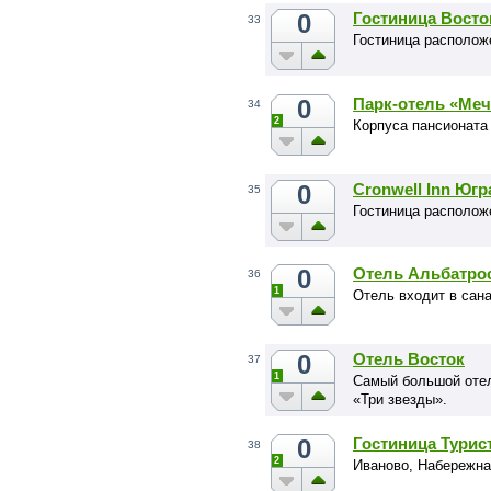
0
Гостиница Восто
33
Гостиница располож
0
Парк-отель «Меч
34
2
Корпуса пансионата
0
Cronwell Inn Югр
35
Гостиница располож
0
Отель Альбатро
36
1
Отель входит в сан
0
Отель Восток
37
1
Самый большой отел
«Три звезды».
0
Гостиница Турис
38
2
Иваново, Набережная