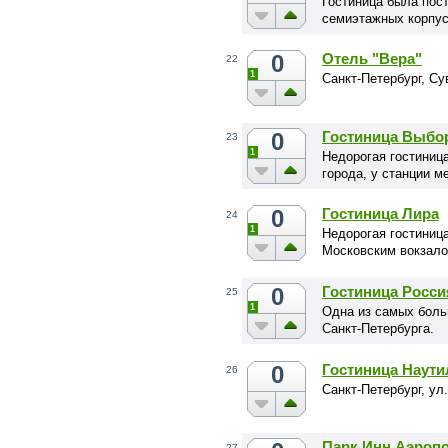
Гостиница была пост
семиэтажных корпус
0
Отель "Вера"
22
1
Санкт-Петербург, Су
0
Гостиница Выбо
23
1
Недорогая гостиниц
города, у станции м
0
Гостиница Лира
24
1
Недорогая гостиница
Московским вокзалом
0
Гостиница Росси
25
1
Одна из самых боль
Санкт-Петербурга.
0
Гостиница Наути
26
Санкт-Петербург, ул
Парк Инн Аэроп
27