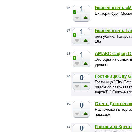
1
Бизнес-отель «М
16
3
Екатеринбург, Моско
1
Бизнес-отель Та
17
1
республика Татарст
18а
1
АМАКС Сафар О
18
1
Это одна из самых 
уровня.
0
Гостиница City G
19
Гостиница "City Gat
рядом со старыми г
вартай" ("Cвятые вор
0
Отель Достоевс
20
Расположен в торго
пассаж».
0
Гостиница Крест
21