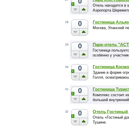
0
1
Отель находится в 
Аэропорта Шереметь
0
Гостиница Альян
28
Москва, Уланский пе
0
Парк-отель "АСТ
29
Гостиница пользует
особенно у участник
0
Гостиница Космо
30
1
Здание в форме огр
Голля, осматриваю
0
Гостиница Турис
31
1
Комплекс состоит и
большой внутренний
0
Отель Гостиный
32
1
Отель «Гостиный до
Тушине.