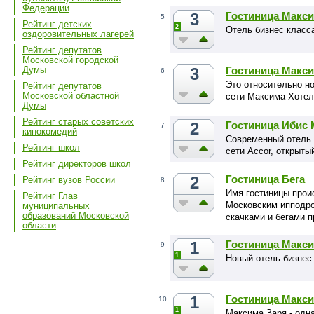
Федерации
3
Гостиница Макс
5
Рейтинг детских
2
Отель бизнес класс
оздоровительных лагерей
Рейтинг депутатов
Московской городской
3
Гостиница Макс
Думы
6
Это относительно но
Рейтинг депутатов
Московской областной
сети Максима Хотел
Думы
Рейтинг старых советских
2
Гостиница Ибис 
7
кинокомедий
Cовременный отель 
Рейтинг школ
сети Accor, открытый
Рейтинг директоров школ
2
Гостиница Бега
Рейтинг вузов России
8
Имя гостиницы проис
Рейтинг Глав
Московским ипподро
муниципальных
образований Московской
скачками и бегами п
области
1
Гостиница Макс
9
1
Новый отель бизнес
1
Гостиница Макси
10
1
Максима Заря - одн