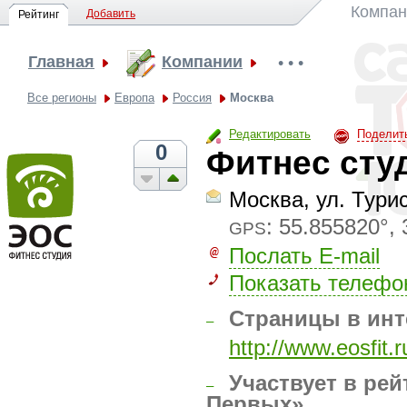
Компан
Добавить
Рейтинг
Главная
Компании
• • •
Все регионы
Европа
Россия
Москва
Редактировать
Поделит
0
Фитнес сту
Москва, ул. Тури
:
55.855820°, 
GPS
Послать E-mail
Показать телефо
Страницы в инт
–
http://www.eosfit.r
Участвует в рей
–
Первых»