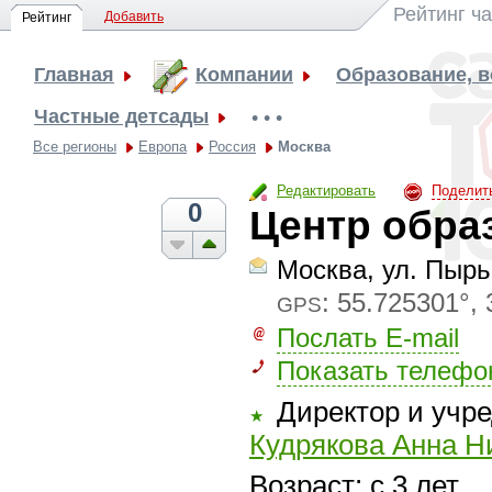
Рейтинг ч
Добавить
Рейтинг
Главная
Компании
Образование, 
Частные детсады
• • •
Все регионы
Европа
Россия
Москва
Редактировать
Поделит
0
Центр обра
Москва, ул. Пырь
:
55.725301°, 
GPS
Послать E-mail
Показать телефо
Директор и учр
★
Кудрякова Анна Н
Возраст: с 3 лет