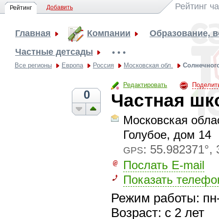
Рейтинг ч
Добавить
Рейтинг
Главная
Компании
Образование, 
Частные детсады
• • •
Все регионы
Европа
Россия
Московская обл.
Солнечног
Редактировать
Поделит
0
Частная шк
Московская облас
Голубое, дом 14
:
55.982371°, 
GPS
Послать E-mail
Показать телефо
Режим работы: пн-
Возраст: с 2 лет