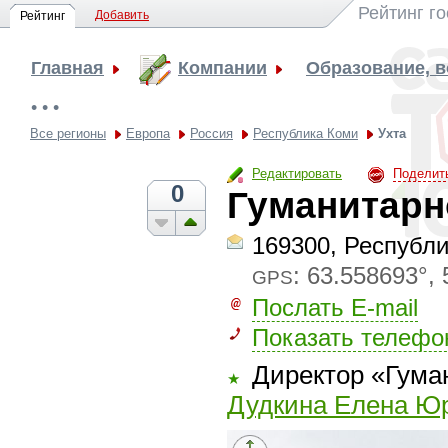
Рейтинг г
Добавить
Рейтинг
Главная
Компании
Образование, 
• • •
Все регионы
Европа
Россия
Республика Коми
Ухта
Редактировать
Поделит
0
Гуманитарн
169300, Республи
:
63.558693°, 
GPS
Послать E-mail
Показать телефо
Директор «Гуман
★
Дудкина Елена Ю