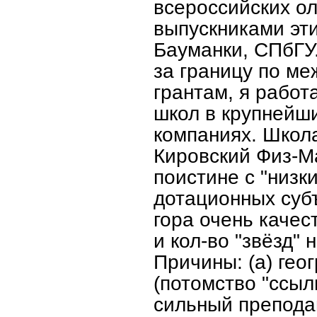
всероссийских ол
выпускниками эт
Бауманки, СПбГУ.
за границу по м
грантам, я работ
школ в крупнейш
компаниях. Школ
Кировский Физ-Ма
поистине с "низк
дотационных суб
гора очень качес
и кол-во "звёзд" 
Причины: (а) гео
(потомство "ссыл
сильный преподав