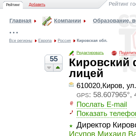
Рейтинг г
Добавить
Рейтинг
Главная
Компании
Образование, 
• • •
Все регионы
Европа
Россия
Кировская обл.
Редактировать
Поделит
55
Кировский 
лицей
610020,Киров, ул
:
58.607965°, 
GPS
Послать E-mail
Показать телефо
Директор Киров
★
Исупов Михаил В