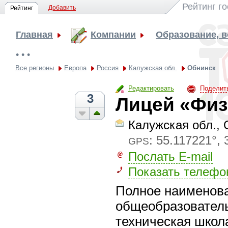
Рейтинг г
Добавить
Рейтинг
Главная
Компании
Образование, 
• • •
Все регионы
Европа
Россия
Калужская обл.
Обнинск
Редактировать
Поделит
3
Лицей «Физ
Калужская обл., 
:
55.117221°, 
GPS
Послать E-mail
Показать телефо
Полное наименов
общеобразователь
техническая школ