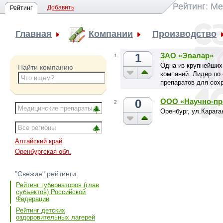
Рейтинг: М
Добавить
Рейтинг
Главная
Компании
Производство
1
ЗАО «Эвалар»
1
Одна из крупнейших
Найти компанию
компаний. Лидер по
препаратов для сох
0
ООО «Научно-пр
2
Оренбург, ул.Караган
Алтайский край
Оренбургская обл.
"Свежие" рейтинги:
Рейтинг губернаторов (глав
субъектов) Российской
Федерации
Рейтинг детских
оздоровительных лагерей