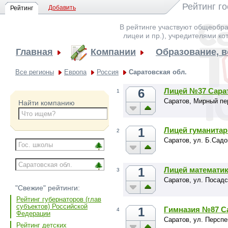
Рейтинг г
Добавить
Рейтинг
В рейтинге участвуют общеобра
лицеи и пр.), учредителями ко
Главная
Компании
Образование, 
Все регионы
Европа
Россия
Саратовская обл.
6
Лицей №37 Сара
1
Саратов, Мирный пе
Найти компанию
1
Лицей гуманитар
2
Саратов, ул. Б.Садо
1
Лицей математи
3
Саратов, ул. Посадс
"Свежие" рейтинги:
Рейтинг губернаторов (глав
субъектов) Российской
1
Гимназия №87 С
4
Федерации
Саратов, ул. Перспе
Рейтинг детских