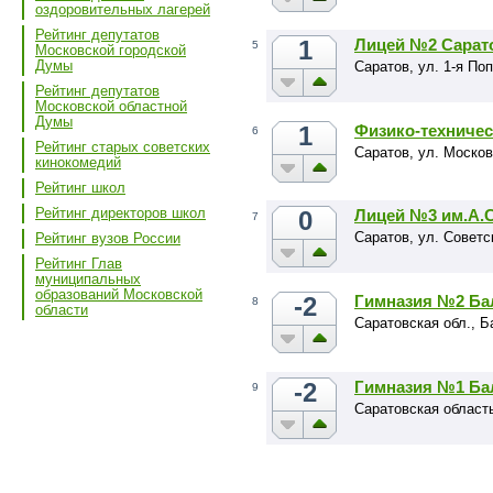
оздоровительных лагерей
Рейтинг депутатов
1
Лицей №2 Сарат
5
Московской городской
Думы
Саратов, ул. 1-я Поп
Рейтинг депутатов
Московской областной
Думы
1
Физико-техниче
6
Рейтинг старых советских
Саратов, ул. Москов
кинокомедий
Рейтинг школ
Рейтинг директоров школ
0
Лицей №3 им.А.
7
Саратов, ул. Советс
Рейтинг вузов России
Рейтинг Глав
муниципальных
образований Московской
-2
Гимназия №2 Ба
8
области
Саратовская обл., Б
-2
Гимназия №1 Ба
9
Саратовская область