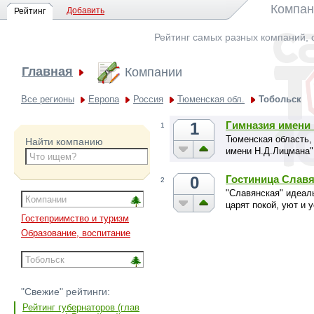
Компан
Добавить
Рейтинг
Рейтинг самых разных компаний, 
Главная
Компании
Все регионы
Европа
Россия
Тюменская обл.
Тобольск
1
Гимназия имени
1
Тюменская область,
Найти компанию
имени Н.Д.Лицмана"
0
Гостиница Слав
2
"Славянская" идеаль
царят покой, уют и 
Гостеприимство и туризм
Образование, воспитание
"Свежие" рейтинги:
Рейтинг губернаторов (глав