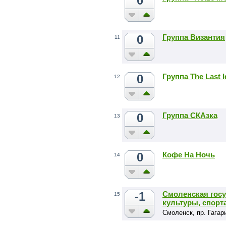
0
0
Группа Византия
11
0
Группа The Last I
12
0
Группа СКАзка
13
0
Кофе На Ночь
14
-1
Смоленская гос
15
культуры, спорт
Смоленск, пр. Гагар