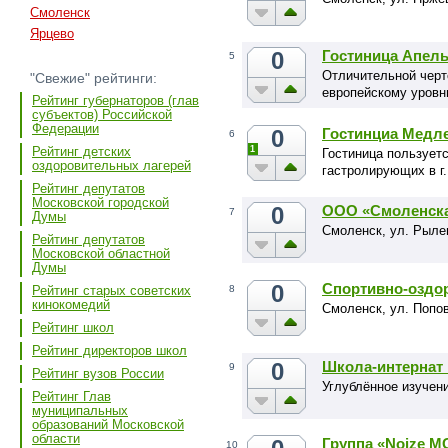
Смоленск
Ярцево
0
Гостиница Апел
5
Отличительной черт
"Свежие" рейтинги:
европейскому уровн
Рейтинг губернаторов (глав
субъектов) Российской
Федерации
0
Гостинциа Медл
6
1
Рейтинг детских
Гостиница пользует
оздоровительных лагерей
гастролирующих в г
Рейтинг депутатов
Московской городской
0
ООО «Смоленска
7
Думы
Смоленск, ул. Рыле
Рейтинг депутатов
Московской областной
Думы
0
Спортивно-оздо
Рейтинг старых советских
8
кинокомедий
Смоленск, ул. Попов
Рейтинг школ
Рейтинг директоров школ
0
Школа-интернат
9
Рейтинг вузов России
Углублённое изучен
Рейтинг Глав
муниципальных
образований Московской
области
Группа «Noize M
10