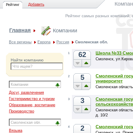
Компан
Добавить
Рейтинг
Рейтинг самых разных компаний, 
Главная
Компании
Все регионы
Европа
Россия
Смоленская обл.
62
Школа №33 Смо
1
Смоленск, ул.Кирова
Найти компанию
5
Смоленский гос
2
университет
Смоленская область,
Досуг, развлечения
3
Смоленская гос
Гостеприимство и туризм
3
сельскохозяйст
Образование, воспитание
Смоленская область
Производство
д. 10/2
2
Смоленский гос
4
Вязьма
Смоленск, ул. Пржев