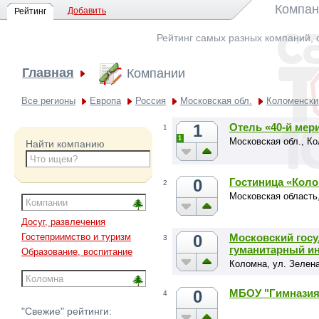
Компан
Добавить
Рейтинг
Рейтинг самых разных компаний, 
Главная
Компании
Все регионы
Европа
Россия
Московская обл.
Коломенски
1
Отель «40-й мер
1
1
Московская обл., Ко
Найти компанию
0
Гостиница «Кол
2
Московская область
Досуг, развлечения
0
Московский гос
Гостеприимство и туризм
3
гуманитарный ин
Образование, воспитание
Коломна, ул. Зелена
0
МБОУ "Гимнази
4
"Свежие" рейтинги: