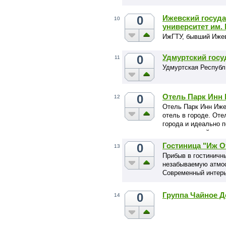
0
Ижевский госуд
10
университет им.
ИжГТУ, бывший Ижев
0
Удмуртский госу
11
Удмуртская Республи
0
Отель Парк Инн
12
Отель Парк Инн Иже
отель в городе. От
города и идеально 
услугам гостей рест
многофункциональны
0
Гостиница "Иж О
13
оборудованных совр
Прибыв в гостиничн
современный фитнес
незабываемую атмос
Современный интерь
отношение персонал
отдыха или плодотво
0
Группа Чайное Д
14
гостиницы всегда по
авиабилеты.