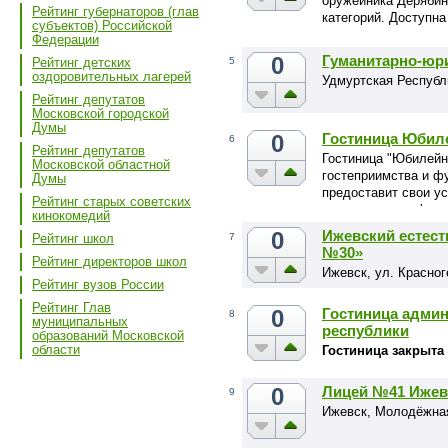
оружейника Дерябин
Рейтинг губернаторов (глав
категорий. Доступн
субъектов) Российской
номере отеля есть 
Федерации
для отдыха в Ижевск
0
Гуманитарно-юр
Рейтинг детских
5
оздоровительных лагерей
Удмуртская Республи
Рейтинг депутатов
Московской городской
Думы
0
Гостиница Юбил
6
Рейтинг депутатов
Гостиница "Юбилейн
Московской областной
гостеприимства и ф
Думы
предоставит свои у
Рейтинг старых советских
участникам конфере
кинокомедий
центре города, сов
0
Ижевский естес
7
Рейтинг школ
безупречное обслуж
№30»
комфортным. Гостин
Рейтинг директоров школ
Ижевск, ул. Красног
честь 450-летия до
Рейтинг вузов России
Российского государ
Рейтинг Глав
Тишина, домашняя о
0
Гостиница админ
8
муниципальных
сервис располагают 
республики
образований Московской
отдыху.
области
Гостиница закрыта 
0
Лицей №41 Ижев
9
Ижевск, Молодёжная