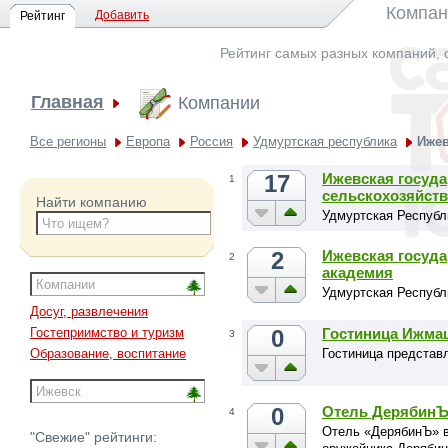
Компан
Добавить
Рейтинг
Рейтинг самых разных компаний, 
Главная
Компании
Все регионы
Европа
Россия
Удмуртская республика
Иже
17
Ижевская госуда
1
сельскохозяйст
Найти компанию
Удмуртская Республи
2
Ижевская госуд
2
академия
Удмуртская Республ
Досуг, развлечения
0
Гостиница Ижма
Гостеприимство и туризм
3
Гостиница представ
Образование, воспитание
0
Отель Дерябин
4
Отель «ДерябинЪ» в
"Свежие" рейтинги: