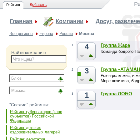
Р
Добавить
Рейтинг
Главная
Компании
Досуг, развлеч
Все регионы
Европа
Россия
Москва
4
Группа Жара
1
Команда бодрого На
Найти компанию
3
Группа «АТАМАН
2
1
Рок-н-ролл жив, и ж
Море позитива, бодр
1
Группа ЛОБО
3
"Свежие" рейтинги:
Рейтинг губернаторов (глав
субъектов) Российской
Федерации
Рейтинг детских
оздоровительных лагерей
Рейтинг депутатов